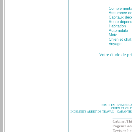
Complémentai
Assurance de
Capitaux déc
Rente dépen
Habitation
Automobile
Moto
Chien et chat
Voyage
Votre étude de prê
COMPLEMENTAIRE S
CHIEN ET CHA
INDEMNITE ARRET DE TRAVAIL
-
GARANTIE
Cabinet Thi
l’agence ada
Devis en lig