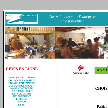
Des
solutions
pour l'entreprise
et le particulier
DEVIS EN LIGNE
NOUVEAUTE - PROMO
DIALOGUE EN DIRECT
ESPACE PARRAINAGE
QUI SOMMES NOUS ?
CHOIS
NOUS CONTACTER
LYON IMMOBILIER
ESPACE CLIENT
RECRUTEMENT
LEXIQUE
FORUM
LIENS
Particu