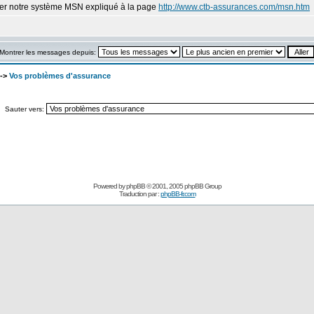
iser notre système MSN expliqué à la page
http://www.ctb-assurances.com/msn.htm
Montrer les messages depuis:
->
Vos problèmes d'assurance
Sauter vers:
Powered by
phpBB
© 2001, 2005 phpBB Group
Traduction par :
phpBB-fr.com