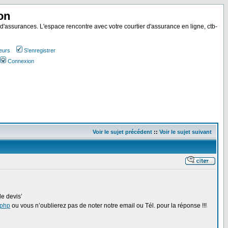
on
 d'assurances. L'espace rencontre avec votre courtier d'assurance en ligne, ctb-
teurs
S'enregistrer
Connexion
Voir le sujet précédent
::
Voir le sujet suivant
e devis’
.php
ou vous n’oublierez pas de noter notre email ou Tél. pour la réponse !!!