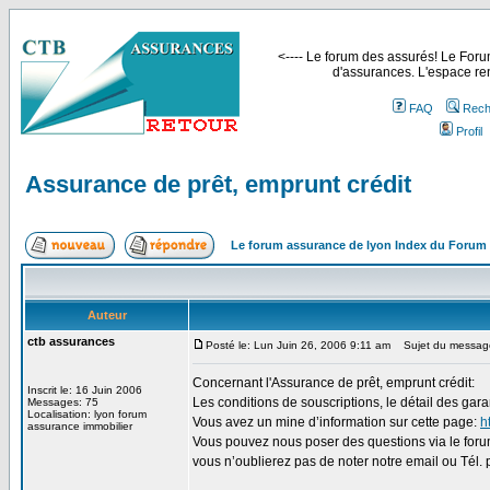
<---- Le forum des assurés! Le Forum
d'assurances. L'espace ren
FAQ
Rech
Profil
Assurance de prêt, emprunt crédit
Le forum assurance de lyon Index du Forum
Auteur
ctb assurances
Posté le: Lun Juin 26, 2006 9:11 am
Sujet du message:
Concernant l'Assurance de prêt, emprunt crédit:
Inscrit le: 16 Juin 2006
Les conditions de souscriptions, le détail des gar
Messages: 75
Localisation: lyon forum
Vous avez un mine d’information sur cette page:
h
assurance immobilier
Vous pouvez nous poser des questions via le forum
vous n’oublierez pas de noter notre email ou Tél. p