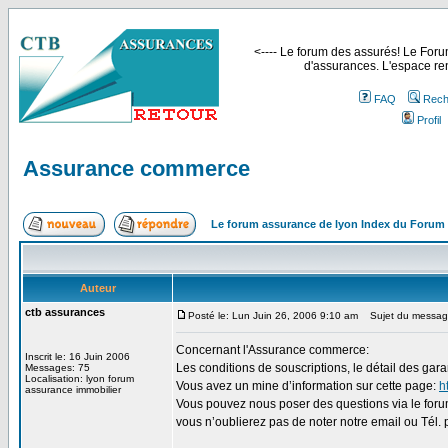
<---- Le forum des assurés! Le Forum
d'assurances. L'espace ren
FAQ
Rech
Profil
Assurance commerce
Le forum assurance de lyon Index du Forum
Auteur
ctb assurances
Posté le: Lun Juin 26, 2006 9:10 am
Sujet du messag
Concernant l'Assurance commerce:
Inscrit le: 16 Juin 2006
Les conditions de souscriptions, le détail des gar
Messages: 75
Localisation: lyon forum
Vous avez un mine d’information sur cette page:
h
assurance immobilier
Vous pouvez nous poser des questions via le forum
vous n’oublierez pas de noter notre email ou Tél. p