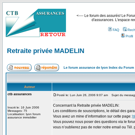
<---- Le forum des assurés! Le Forum
d'assurances. L'espace ren
FAQ
Rech
Profil
Retraite privée MADELIN
Le forum assurance de lyon Index du Forum
Auteur
ctb assurances
Posté le: Lun Juin 26, 2006 9:07 am
Sujet du message
Concernant la Retraite privée MADELIN:
Inscrit le: 16 Juin 2006
Les conditions de souscriptions, le détail des gar
Messages: 75
Localisation: lyon forum
Vous avez un mine d’information sur cette page:
h
assurance immobilier
Vous pouvez nous poser des questions via le forum
vous n’oublierez pas de noter notre email ou Tél. p