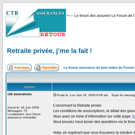
<---- Le forum des assurés! Le Forum de l'
Retraite privée, j’me la fait !
Le forum assurance de lyon Index du Forum
Auteur
ctb assurances
Posté le: Lun Juin 26, 2006 9:08 am
Sujet du message: R
Concernant la Retraite privée:
Inscrit le: 16 Juin 2006
Les conditions de souscriptions, le détail des gar
Messages: 75
Localisation: lyon forum
Vous avez un mine d’information sur cette page:
h
assurance immobilier
Vous pouvez nous poser des questions via le forum
Voila, en espérant que vous trouverez la solution 