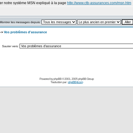
iser notre système MSN expliqué à la page
http://www.ctb-assurances.com/msn.htm
Montrer les messages depuis:
->
Vos problèmes d'assurance
Sauter vers:
Powered by
phpBB
© 2001, 2005 phpBB Group
Traduction par :
phpBB-fr.com