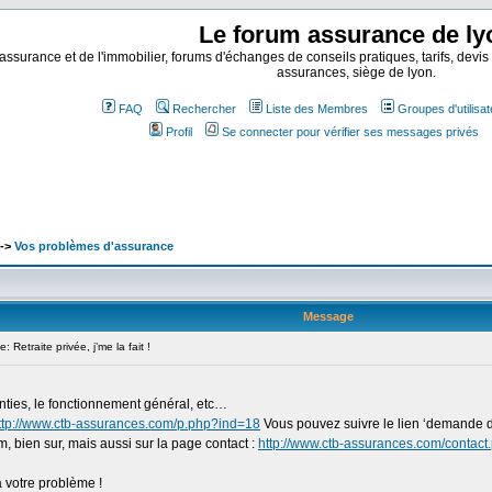
Le forum assurance de ly
assurance et de l'immobilier, forums d'échanges de conseils pratiques, tarifs, devis
assurances, siège de lyon.
FAQ
Rechercher
Liste des Membres
Groupes d'utilisa
Profil
Se connecter pour vérifier ses messages privés
->
Vos problèmes d'assurance
Message
etraite privée, j’me la fait !
anties, le fonctionnement général, etc…
ttp://www.ctb-assurances.com/p.php?ind=18
Vous pouvez suivre le lien ‘demande d
, bien sur, mais aussi sur la page contact :
http://www.ctb-assurances.com/contact
à votre problème !