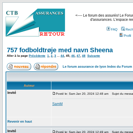
<---- Le forum des assurés! Le Forum
d'assurances. L'espace ren
FAQ
Rech
Profil
757 fodboldtrøje med navn Sheena
Aller à la page
Précédente
1
,
2
,
3
...
44
,
45
,
46
,
47
,
48
Suivante
Le forum assurance de lyon Index du Forum
Auteur
Invité
Posté le: Sam Jan 20, 2024 12:48 am
Sujet du messa
SamM
Revenir en haut
Invité
Posté le: Sam Jan 20, 2024 12:49 am
Sujet du messa