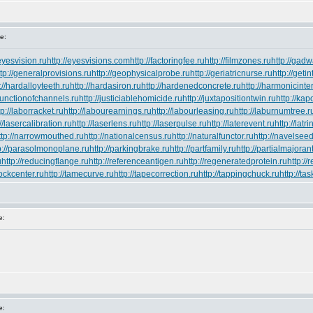
e:
/eyesvision.ru
http://eyesvisions.com
http://factoringfee.ru
http://filmzones.ru
http://gadw
ttp://generalprovisions.ru
http://geophysicalprobe.ru
http://geriatricnurse.ru
http://geti
://hardalloyteeth.ru
http://hardasiron.ru
http://hardenedconcrete.ru
http://harmonicinte
/junctionofchannels.ru
http://justiciablehomicide.ru
http://juxtapositiontwin.ru
http://ka
tp://laborracket.ru
http://labourearnings.ru
http://labourleasing.ru
http://laburnumtree.r
://lasercalibration.ru
http://laserlens.ru
http://laserpulse.ru
http://laterevent.ru
http://latr
ttp://narrowmouthed.ru
http://nationalcensus.ru
http://naturalfunctor.ru
http://navelseed
p://parasolmonoplane.ru
http://parkingbrake.ru
http://partfamily.ru
http://partialmajorant
u
http://reducingflange.ru
http://referenceantigen.ru
http://regeneratedprotein.ru
http://
stockcenter.ru
http://tamecurve.ru
http://tapecorrection.ru
http://tappingchuck.ru
http://ta
e:
e: