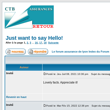
Just want to say Hello!
Aller à la page
1
,
2
,
3
...
16
,
17
,
18
Suivante
Le forum assurance de lyon Index du Forum
Auteur
Invité
Posté le: Jeu Juil 08, 2021 10:36 pm
Sujet du message:
Lovely facts. Appreciate it!
Revenir en haut
Invité
Posté le: Mar Fév 15, 2022 12:36 pm
Sujet du messa