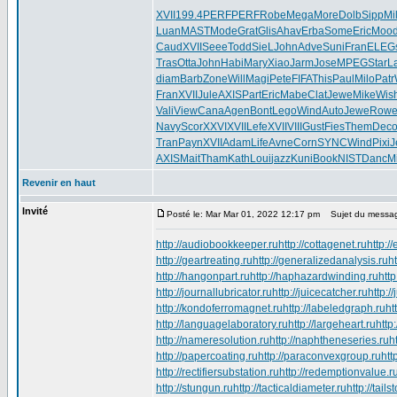
XVII
199.4
PERF
PERF
Robe
Mega
More
Dolb
Sipp
Mil
Luan
MAST
Mode
Grat
Glis
Ahav
Erba
Some
Eric
Moo
Caud
XVII
Seee
Todd
SieL
John
Adve
Suni
Fran
ELEG
Tras
Otta
John
Habi
Mary
Xiao
Jarm
Jose
MPEG
Star
L
diam
Barb
Zone
Will
Magi
Pete
FIFA
This
Paul
Milo
Patr
Fran
XVII
Jule
AXIS
Part
Eric
Mabe
Clat
Jewe
Mike
Wis
Vali
View
Cana
Agen
Bont
Lego
Wind
Auto
Jewe
Row
Navy
Scor
XXVI
XVII
Lefe
XVII
VIII
Gust
Fies
Them
Dec
Tran
Payn
XVII
Adam
Life
Avne
Corn
SYNC
Wind
Pixi
J
AXIS
Mait
Tham
Kath
Loui
jazz
Kuni
Book
NIST
Danc
M
Revenir en haut
Invité
Posté le: Mar Mar 01, 2022 12:17 pm
Sujet du messa
http://audiobookkeeper.ru
http://cottagenet.ru
http:/
http://geartreating.ru
http://generalizedanalysis.ru
h
http://hangonpart.ru
http://haphazardwinding.ru
http
http://journallubricator.ru
http://juicecatcher.ru
http:/
http://kondoferromagnet.ru
http://labeledgraph.ru
ht
http://languagelaboratory.ru
http://largeheart.ru
http
http://nameresolution.ru
http://naphtheneseries.ru
h
http://papercoating.ru
http://paraconvexgroup.ru
htt
http://rectifiersubstation.ru
http://redemptionvalue.r
http://stungun.ru
http://tacticaldiameter.ru
http://tail