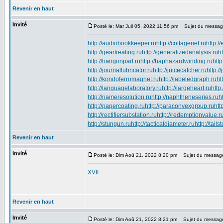
Revenir en haut
Invité
Posté le: Mar Juil 05, 2022 11:56 pm
Sujet du messag
http://audiobookkeeper.ru
http://cottagenet.ru
http:/
http://geartreating.ru
http://generalizedanalysis.ru
h
http://hangonpart.ru
http://haphazardwinding.ru
http
http://journallubricator.ru
http://juicecatcher.ru
http:/
http://kondoferromagnet.ru
http://labeledgraph.ru
ht
http://languagelaboratory.ru
http://largeheart.ru
http
http://nameresolution.ru
http://naphtheneseries.ru
h
http://papercoating.ru
http://paraconvexgroup.ru
htt
http://rectifiersubstation.ru
http://redemptionvalue.r
http://stungun.ru
http://tacticaldiameter.ru
http://tail
Revenir en haut
Invité
Posté le: Dim Aoû 21, 2022 8:20 pm
Sujet du messag
XVII
Revenir en haut
Invité
Posté le: Dim Aoû 21, 2022 8:21 pm
Sujet du messag