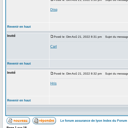
Disq
Revenir en haut
Invité
Posté le: Dim Aoû 21, 2022 8:31 pm
Sujet du messag
Carl
Revenir en haut
Invité
Posté le: Dim Aoû 21, 2022 8:32 pm
Sujet du messag
Hris
Revenir en haut
Le forum assurance de lyon Index du Forum
Page
1
sur
18