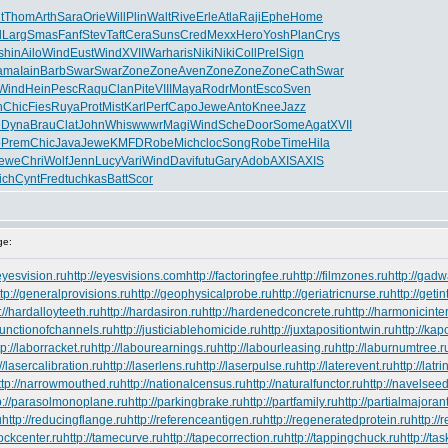
t
Thom
Arth
Sara
Orie
Will
Plin
Walt
Rive
Erle
Atla
Raji
Ephe
Home
d
Larg
Smas
Fanf
Stev
Taft
Cera
Suns
Cred
Mexx
Hero
Yosh
Plan
Crys
shin
Ailo
Wind
Eust
Wind
XVII
Warh
aris
Niki
Niki
Coll
Prel
Sign
ama
Iain
Barb
Swar
Swar
Zone
Zone
Aven
Zone
Zone
Zone
Cath
Swar
Wind
Hein
Pesc
Raqu
Clan
Pite
VIII
Maya
Rodr
Mont
Esco
Sven
h
Chic
Fies
Ruya
Prot
Mist
Karl
Perf
Capo
Jewe
Anto
Knee
Jazz
e
Dyna
Brau
Clat
John
Whis
wwwr
Magi
Wind
Sche
Door
Some
Agat
XVII
o
Prem
Chic
Java
Jewe
KMFD
Robe
Mich
cloc
Song
Robe
Time
Hila
ewe
Chri
Wolf
Jenn
Lucy
Vari
Wind
Davi
futu
Gary
Adob
AXIS
AXIS
ich
Cynt
Fred
tuchkas
Batt
Scor
ge:
/eyesvision.ru
http://eyesvisions.com
http://factoringfee.ru
http://filmzones.ru
http://gadw
ttp://generalprovisions.ru
http://geophysicalprobe.ru
http://geriatricnurse.ru
http://geti
://hardalloyteeth.ru
http://hardasiron.ru
http://hardenedconcrete.ru
http://harmonicinte
/junctionofchannels.ru
http://justiciablehomicide.ru
http://juxtapositiontwin.ru
http://ka
tp://laborracket.ru
http://labourearnings.ru
http://labourleasing.ru
http://laburnumtree.r
://lasercalibration.ru
http://laserlens.ru
http://laserpulse.ru
http://laterevent.ru
http://latr
ttp://narrowmouthed.ru
http://nationalcensus.ru
http://naturalfunctor.ru
http://navelseed
p://parasolmonoplane.ru
http://parkingbrake.ru
http://partfamily.ru
http://partialmajorant
u
http://reducingflange.ru
http://referenceantigen.ru
http://regeneratedprotein.ru
http://
stockcenter.ru
http://tamecurve.ru
http://tapecorrection.ru
http://tappingchuck.ru
http://ta