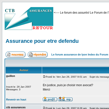
<---- Le forum des assurés! Le Forum de l'
Assurance pour etre defendu
Le forum assurance de lyon Index du Forum
Auteur
guillon
Posté le: Ven Jan 26, 2007 9:01 am
Sujet du message:
En justice, puis je choisir mon avocat?
Inscrit le: 26 Jan 2007
Merci
Messages: 3
Revenir en haut
ctb assurances
Posté le: Lun Jan 29, 2007 8:26 am
Sujet du messag