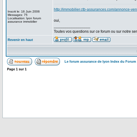
http://immobilier.ctb-assurances.com/annonce-v
Inscrit le: 16 Juin 2006
Messages: 75
Localisation: lyon forum
oui,
assurance immobilier
_________________
Toutes vos questions sur ce forum ou sur notre s
Revenir en haut
Le forum assurance de lyon Index du Forum
Page
1
sur
1