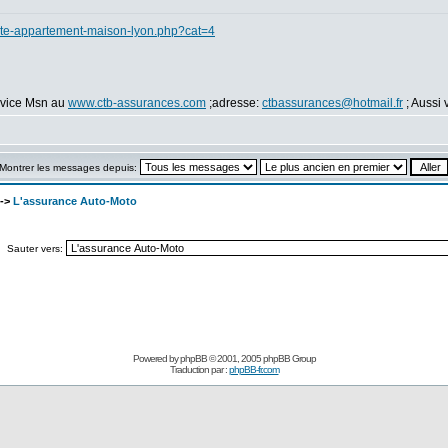
ente-appartement-maison-lyon.php?cat=4
ervice Msn au
www.ctb-assurances.com
;adresse:
ctbassurances@hotmail.fr
; Aussi 
Montrer les messages depuis:
->
L'assurance Auto-Moto
Sauter vers:
Powered by
phpBB
© 2001, 2005 phpBB Group
Traduction par :
phpBB-fr.com