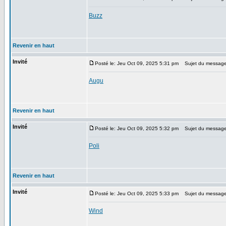
Buzz
Revenir en haut
Invité
Posté le: Jeu Oct 09, 2025 5:31 pm
Sujet du message
Augu
Revenir en haut
Invité
Posté le: Jeu Oct 09, 2025 5:32 pm
Sujet du message
Poli
Revenir en haut
Invité
Posté le: Jeu Oct 09, 2025 5:33 pm
Sujet du message
Wind