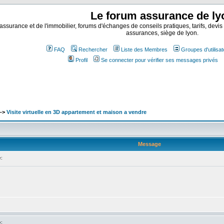
Le forum assurance de ly
assurance et de l'immobilier, forums d'échanges de conseils pratiques, tarifs, devis
assurances, siège de lyon.
FAQ
Rechercher
Liste des Membres
Groupes d'utilisa
Profil
Se connecter pour vérifier ses messages privés
->
Visite virtuelle en 3D appartement et maison a vendre
Message
:
: