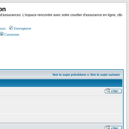
on
 d'assurances. L'espace rencontre avec votre courtier d'assurance en ligne, ctb-
teurs
S'enregistrer
Connexion
Voir le sujet précédent
::
Voir le sujet suivant