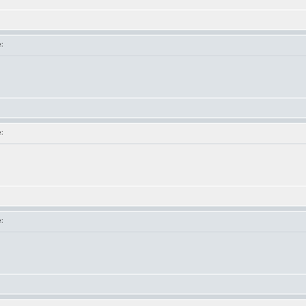
:
:
: