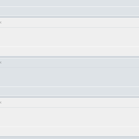
:
:
: