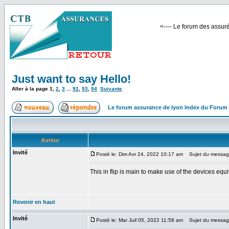
<---- Le forum des assuré
Just want to say Hello!
Aller à la page
1
,
2
,
3
...
92
,
93
,
94
Suivante
Le forum assurance de lyon Index du Forum
Auteur
Invité
Posté le: Dim Avr 24, 2022 10:17 am
Sujet du message:
This in flip is main to make use of the devices equi
Revenir en haut
Invité
Posté le: Mar Juil 05, 2022 11:58 am
Sujet du messag