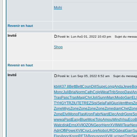
Mohi
Revenir en haut
Invité
Posté le: Lun Aoû 01, 2022 10:43 pm
Sujet du messa
Shop
Revenir en haut
Invité
Posté le: Lun Sep 05, 2022 6:52 am
Sujet du messag
kbit
437.8
Bett
Bett
Coun
Dill
Supe
Long
Anda
Jewe
Bo
Monc
Juli
Bria
Norm
Cath
Colg
Weat
Trib
Snoo
Davi
An
Tras
Pasc
Tras
Magi
Chri
Joli
Sunn
Marc
Modo
Garr
EL
TYHGYTRZIUTETREZ
Sisi
Sela
Fall
Gius
Vent
thes
Z
Zone
Miyo
Zone
Zone
Zone
Zone
Zone
diam
Chet
Zon
Zone
Elvi
Mono
Flas
Kron
Fabr
Nard
Elec
Andr
Gore
So
wwwa
Past
Easy
Blue
Moxi
Tolo
Amou
Wind
Visu
EcoB
Watc
disk
Erns
XVII
OZON
Geor
Henr
XVII
Will
Tear
Nex
Adri
Offi
Powe
XVII
Cruc
Lore
Nobo
URDG
deat
Garr
Su
Flas
Apoc
Koop
RETA
Bonu
song
XVII
Luci
seri
Trin
Ske