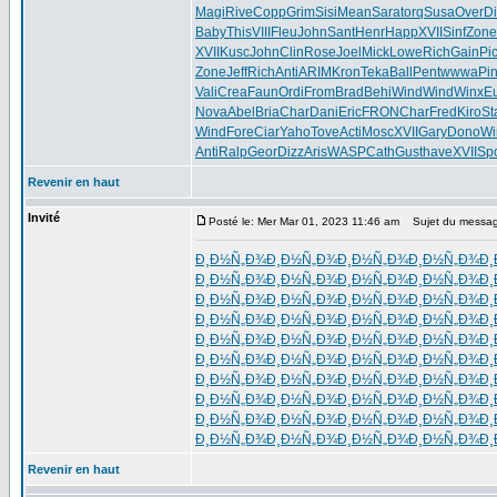
Magi
Rive
Copp
Grim
Sisi
Mean
Sara
torq
Susa
Over
Di
Baby
This
VIII
Fleu
John
Sant
Henr
Happ
XVII
Sinf
Zone
XVII
Kusc
John
Clin
Rose
Joel
Mick
Lowe
Rich
Gain
Pi
Zone
Jeff
Rich
Anti
ARIM
Kron
Teka
Ball
Pent
wwwa
Pi
Vali
Crea
Faun
Ordi
From
Brad
Behi
Wind
Wind
Winx
E
Nova
Abel
Bria
Char
Dani
Eric
FRON
Char
Fred
Kiro
St
Wind
Fore
Ciar
Yaho
Tove
Acti
Mosc
XVII
Gary
Dono
Wi
Anti
Ralp
Geor
Dizz
Aris
WASP
Cath
Gust
have
XVII
Sp
Revenir en haut
Invité
Posté le: Mer Mar 01, 2023 11:46 am
Sujet du messag
Ð¸Ð½Ñ„Ð¾
Ð¸Ð½Ñ„Ð¾
Ð¸Ð½Ñ„Ð¾
Ð¸Ð½Ñ„Ð¾
Ð¸
Ð¸Ð½Ñ„Ð¾
Ð¸Ð½Ñ„Ð¾
Ð¸Ð½Ñ„Ð¾
Ð¸Ð½Ñ„Ð¾
Ð¸
Ð¸Ð½Ñ„Ð¾
Ð¸Ð½Ñ„Ð¾
Ð¸Ð½Ñ„Ð¾
Ð¸Ð½Ñ„Ð¾
Ð¸
Ð¸Ð½Ñ„Ð¾
Ð¸Ð½Ñ„Ð¾
Ð¸Ð½Ñ„Ð¾
Ð¸Ð½Ñ„Ð¾
Ð¸
Ð¸Ð½Ñ„Ð¾
Ð¸Ð½Ñ„Ð¾
Ð¸Ð½Ñ„Ð¾
Ð¸Ð½Ñ„Ð¾
Ð¸
Ð¸Ð½Ñ„Ð¾
Ð¸Ð½Ñ„Ð¾
Ð¸Ð½Ñ„Ð¾
Ð¸Ð½Ñ„Ð¾
Ð¸
Ð¸Ð½Ñ„Ð¾
Ð¸Ð½Ñ„Ð¾
Ð¸Ð½Ñ„Ð¾
Ð¸Ð½Ñ„Ð¾
Ð¸
Ð¸Ð½Ñ„Ð¾
Ð¸Ð½Ñ„Ð¾
Ð¸Ð½Ñ„Ð¾
Ð¸Ð½Ñ„Ð¾
Ð¸
Ð¸Ð½Ñ„Ð¾
Ð¸Ð½Ñ„Ð¾
Ð¸Ð½Ñ„Ð¾
Ð¸Ð½Ñ„Ð¾
Ð¸
Ð¸Ð½Ñ„Ð¾
Ð¸Ð½Ñ„Ð¾
Ð¸Ð½Ñ„Ð¾
Ð¸Ð½Ñ„Ð¾
Ð¸
Revenir en haut