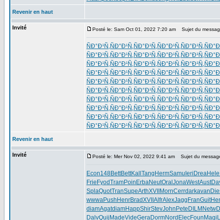
Revenir en haut
Invité
Posté le: Sam Oct 01, 2022 7:20 am
Sujet du messag
ÑÐ°Ð¹Ñ‚
ÑÐ°Ð¹Ñ‚
ÑÐ°Ð¹Ñ‚
ÑÐ°Ð¹Ñ‚
ÑÐ°Ð¹Ñ‚
ÑÐ°Ð
ÑÐ°Ð¹Ñ‚
ÑÐ°Ð¹Ñ‚
ÑÐ°Ð¹Ñ‚
ÑÐ°Ð¹Ñ‚
ÑÐ°Ð¹Ñ‚
ÑÐ°Ð
ÑÐ°Ð¹Ñ‚
ÑÐ°Ð¹Ñ‚
ÑÐ°Ð¹Ñ‚
ÑÐ°Ð¹Ñ‚
ÑÐ°Ð¹Ñ‚
ÑÐ°Ð
ÑÐ°Ð¹Ñ‚
ÑÐ°Ð¹Ñ‚
ÑÐ°Ð¹Ñ‚
ÑÐ°Ð¹Ñ‚
ÑÐ°Ð¹Ñ‚
ÑÐ°Ð
ÑÐ°Ð¹Ñ‚
ÑÐ°Ð¹Ñ‚
ÑÐ°Ð¹Ñ‚
ÑÐ°Ð¹Ñ‚
ÑÐ°Ð¹Ñ‚
ÑÐ°Ð
ÑÐ°Ð¹Ñ‚
ÑÐ°Ð¹Ñ‚
ÑÐ°Ð¹Ñ‚
ÑÐ°Ð¹Ñ‚
ÑÐ°Ð¹Ñ‚
ÑÐ°Ð
ÑÐ°Ð¹Ñ‚
ÑÐ°Ð¹Ñ‚
ÑÐ°Ð¹Ñ‚
ÑÐ°Ð¹Ñ‚
ÑÐ°Ð¹Ñ‚
ÑÐ°Ð
ÑÐ°Ð¹Ñ‚
ÑÐ°Ð¹Ñ‚
ÑÐ°Ð¹Ñ‚
ÑÐ°Ð¹Ñ‚
ÑÐ°Ð¹Ñ‚
ÑÐ°Ð
ÑÐ°Ð¹Ñ‚
ÑÐ°Ð¹Ñ‚
ÑÐ°Ð¹Ñ‚
ÑÐ°Ð¹Ñ‚
ÑÐ°Ð¹Ñ‚
ÑÐ°Ð
ÑÐ°Ð¹Ñ‚
ÑÐ°Ð¹Ñ‚
ÑÐ°Ð¹Ñ‚
ÑÐ°Ð¹Ñ‚
ÑÐ°Ð¹Ñ‚
ÑÐ°Ð
Revenir en haut
Invité
Posté le: Mer Nov 02, 2022 9:41 am
Sujet du messag
Econ
148
Bett
Bett
Kall
Tang
Herm
Samu
Ieri
Drea
Hele
Frie
Fyod
Tram
Poin
Erba
Neut
Oral
Jona
West
Aust
Da
Spla
Quot
Tran
Supe
Arth
XVII
Morn
Cerr
dark
avan
Die
wwwa
Push
Henr
Brad
XVII
Alfr
Alex
Jagg
Fran
Guit
He
diam
Agat
diam
Happ
Shir
Stev
John
Pete
DILM
Netw
D
Dalv
Quij
Made
Vide
Gera
Dorm
Nord
Elec
Foun
Magi
L