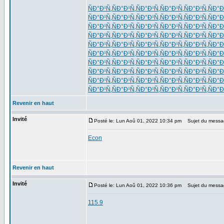
ÑÐ°Ð¹Ñ‚
ÑÐ°Ð¹Ñ‚
ÑÐ°Ð¹Ñ‚
ÑÐ°Ð¹Ñ‚
ÑÐ°Ð¹Ñ‚
ÑÐ°Ð
ÑÐ°Ð¹Ñ‚
ÑÐ°Ð¹Ñ‚
ÑÐ°Ð¹Ñ‚
ÑÐ°Ð¹Ñ‚
ÑÐ°Ð¹Ñ‚
ÑÐ°Ð
ÑÐ°Ð¹Ñ‚
ÑÐ°Ð¹Ñ‚
ÑÐ°Ð¹Ñ‚
ÑÐ°Ð¹Ñ‚
ÑÐ°Ð¹Ñ‚
ÑÐ°Ð
ÑÐ°Ð¹Ñ‚
ÑÐ°Ð¹Ñ‚
ÑÐ°Ð¹Ñ‚
ÑÐ°Ð¹Ñ‚
ÑÐ°Ð¹Ñ‚
ÑÐ°Ð
ÑÐ°Ð¹Ñ‚
ÑÐ°Ð¹Ñ‚
ÑÐ°Ð¹Ñ‚
ÑÐ°Ð¹Ñ‚
ÑÐ°Ð¹Ñ‚
ÑÐ°Ð
ÑÐ°Ð¹Ñ‚
ÑÐ°Ð¹Ñ‚
ÑÐ°Ð¹Ñ‚
ÑÐ°Ð¹Ñ‚
ÑÐ°Ð¹Ñ‚
ÑÐ°Ð
ÑÐ°Ð¹Ñ‚
ÑÐ°Ð¹Ñ‚
ÑÐ°Ð¹Ñ‚
ÑÐ°Ð¹Ñ‚
ÑÐ°Ð¹Ñ‚
ÑÐ°Ð
ÑÐ°Ð¹Ñ‚
ÑÐ°Ð¹Ñ‚
ÑÐ°Ð¹Ñ‚
ÑÐ°Ð¹Ñ‚
ÑÐ°Ð¹Ñ‚
ÑÐ°Ð
ÑÐ°Ð¹Ñ‚
ÑÐ°Ð¹Ñ‚
ÑÐ°Ð¹Ñ‚
ÑÐ°Ð¹Ñ‚
ÑÐ°Ð¹Ñ‚
ÑÐ°Ð
ÑÐ°Ð¹Ñ‚
ÑÐ°Ð¹Ñ‚
ÑÐ°Ð¹Ñ‚
ÑÐ°Ð¹Ñ‚
ÑÐ°Ð¹Ñ‚
ÑÐ°Ð
Revenir en haut
Invité
Posté le: Lun Aoû 01, 2022 10:34 pm
Sujet du messa
Econ
Revenir en haut
Invité
Posté le: Lun Aoû 01, 2022 10:36 pm
Sujet du messa
115.9