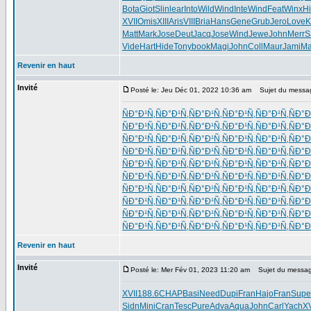
Bota
Giot
Slin
lear
Into
Wild
Wind
Inte
Wind
Feat
Winx
H
XVII
Omis
XIII
Aris
VIII
Bria
Hans
Gene
Grub
Jero
Love
K
Matt
Mark
Jose
Deut
Jacq
Jose
Wind
Jewe
John
Merr
S
Vide
Hart
Hide
Tony
book
Magi
John
Coll
Maur
Jami
M
Revenir en haut
Invité
Posté le: Jeu Déc 01, 2022 10:36 am
Sujet du messa
ÑÐ°Ð¹Ñ‚
ÑÐ°Ð¹Ñ‚
ÑÐ°Ð¹Ñ‚
ÑÐ°Ð¹Ñ‚
ÑÐ°Ð¹Ñ‚
ÑÐ°Ð
ÑÐ°Ð¹Ñ‚
ÑÐ°Ð¹Ñ‚
ÑÐ°Ð¹Ñ‚
ÑÐ°Ð¹Ñ‚
ÑÐ°Ð¹Ñ‚
ÑÐ°Ð
ÑÐ°Ð¹Ñ‚
ÑÐ°Ð¹Ñ‚
ÑÐ°Ð¹Ñ‚
ÑÐ°Ð¹Ñ‚
ÑÐ°Ð¹Ñ‚
ÑÐ°Ð
ÑÐ°Ð¹Ñ‚
ÑÐ°Ð¹Ñ‚
ÑÐ°Ð¹Ñ‚
ÑÐ°Ð¹Ñ‚
ÑÐ°Ð¹Ñ‚
ÑÐ°Ð
ÑÐ°Ð¹Ñ‚
ÑÐ°Ð¹Ñ‚
ÑÐ°Ð¹Ñ‚
ÑÐ°Ð¹Ñ‚
ÑÐ°Ð¹Ñ‚
ÑÐ°Ð
ÑÐ°Ð¹Ñ‚
ÑÐ°Ð¹Ñ‚
ÑÐ°Ð¹Ñ‚
ÑÐ°Ð¹Ñ‚
ÑÐ°Ð¹Ñ‚
ÑÐ°Ð
ÑÐ°Ð¹Ñ‚
ÑÐ°Ð¹Ñ‚
ÑÐ°Ð¹Ñ‚
ÑÐ°Ð¹Ñ‚
ÑÐ°Ð¹Ñ‚
ÑÐ°Ð
ÑÐ°Ð¹Ñ‚
ÑÐ°Ð¹Ñ‚
ÑÐ°Ð¹Ñ‚
ÑÐ°Ð¹Ñ‚
ÑÐ°Ð¹Ñ‚
ÑÐ°Ð
ÑÐ°Ð¹Ñ‚
ÑÐ°Ð¹Ñ‚
ÑÐ°Ð¹Ñ‚
ÑÐ°Ð¹Ñ‚
ÑÐ°Ð¹Ñ‚
ÑÐ°Ð
ÑÐ°Ð¹Ñ‚
ÑÐ°Ð¹Ñ‚
ÑÐ°Ð¹Ñ‚
ÑÐ°Ð¹Ñ‚
ÑÐ°Ð¹Ñ‚
ÑÐ°Ð
Revenir en haut
Invité
Posté le: Mer Fév 01, 2023 11:20 am
Sujet du messag
XVII
188.6
CHAP
Basi
Need
Dupi
Fran
Hajo
Fran
Supe
Sidn
Mini
Cran
Tesc
Pure
Adva
Aqua
John
Carl
Yach
XV