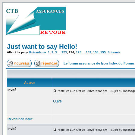
Just want to say Hello!
Aller à la page
Précédente
1
,
2
,
3
...
123
,
124
,
125
...
153
,
154
,
155
Suivante
Le forum assurance de lyon Index du Forum
Auteur
Invité
Posté le: Lun Oct 06, 2025 6:52 am
Sujet du messag
Ouve
Revenir en haut
Invité
Posté le: Lun Oct 06, 2025 6:53 am
Sujet du messag