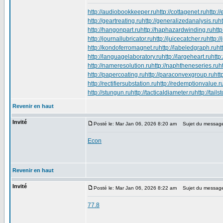
http://audiobookkeeper.ru
http://cottagenet.ru
http:/
http://geartreating.ru
http://generalizedanalysis.ru
h
http://hangonpart.ru
http://haphazardwinding.ru
http
http://journallubricator.ru
http://juicecatcher.ru
http:/
http://kondoferromagnet.ru
http://labeledgraph.ru
ht
http://languagelaboratory.ru
http://largeheart.ru
http
http://nameresolution.ru
http://naphtheneseries.ru
h
http://papercoating.ru
http://paraconvexgroup.ru
htt
http://rectifiersubstation.ru
http://redemptionvalue.r
http://stungun.ru
http://tacticaldiameter.ru
http://tail
Revenir en haut
Invité
Posté le: Mar Jan 06, 2026 8:20 am
Sujet du messag
Econ
Revenir en haut
Invité
Posté le: Mar Jan 06, 2026 8:22 am
Sujet du messag
77.8