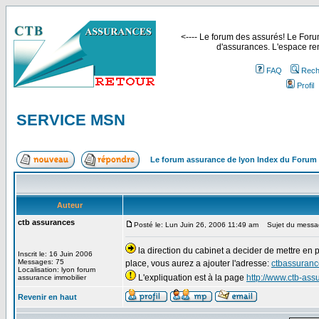
<---- Le forum des assurés! Le Forum
d'assurances. L'espace ren
FAQ
Rech
Profil
SERVICE MSN
Le forum assurance de lyon Index du Forum
Auteur
ctb assurances
Posté le: Lun Juin 26, 2006 11:49 am
Sujet du messa
la direction du cabinet a decider de mettre en 
Inscrit le: 16 Juin 2006
Messages: 75
place, vous aurez a ajouter l'adresse:
ctbassuranc
Localisation: lyon forum
L'expliquation est à la page
http://www.ctb-as
assurance immobilier
Revenir en haut