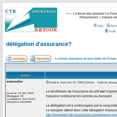
<---- Le forum des assurés! Le Forum
d'assurances. L'espace ren
FAQ
Rech
Profil
délégation d'assurance?
Le forum assurance de lyon Index du Forum
Auteur
webmodère
Posté le: Sam Juin 24, 2006 4:26 pm
Sujet du message
Le bénéficiaire de l'assurance de prêt
est
l'organi
Inscrit le: 01 Déc 2005
l'assureur rembourse les sommes au banquier.
Messages: 34
Localisation: lyon forum
assurance immobilier
La délégation est à contressigner par le souscript
Le banquier attend donc cette délégation d'assur
http://immobilier.ctb-assurances.com/annonce-v