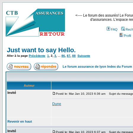
<---- Le forum des assurés! Le Forum
d'assurances. L'espace ren
FAQ
Rech
Profil
Just want to say Hello.
Aller à la page
Précédente
1
,
2
,
3
, ...
86
,
87
,
88
Suivante
Le forum assurance de lyon Index du Forum
Auteur
Invité
Posté le: Mar Jan 10, 2023 6:36 am
Sujet du messag
Dune
Revenir en haut
Invité
Posté le: Mar Jan 10, 2023 6:37 am
Sujet du messag