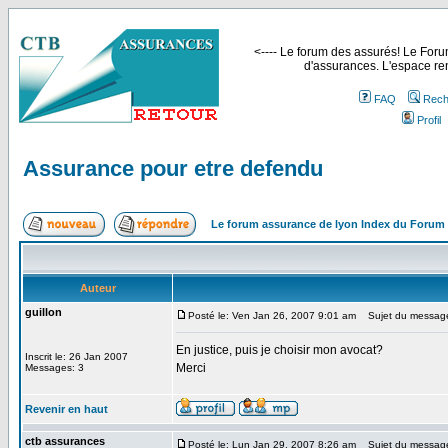
<---- Le forum des assurés! Le Forum
d'assurances. L'espace ren
FAQ
Rech
Profil
Assurance pour etre defendu
Le forum assurance de lyon Index du Forum
Auteur
guillon
Posté le: Ven Jan 26, 2007 9:01 am
Sujet du message:
En justice, puis je choisir mon avocat?
Inscrit le: 26 Jan 2007
Merci
Messages: 3
Revenir en haut
ctb assurances
Posté le: Lun Jan 29, 2007 8:26 am
Sujet du messag