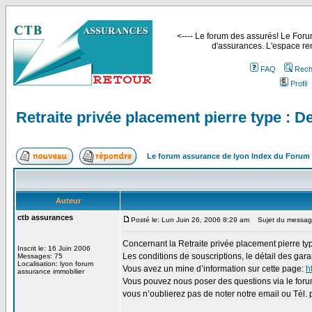
<---- Le forum des assurés! Le Forum
d'assurances. L'espace ren
FAQ
Rech
Profil
Retraite privée placement pierre type : 
Le forum assurance de lyon Index du Forum
Auteur
ctb assurances
Posté le: Lun Juin 26, 2006 8:29 am
Sujet du message:
Concernant la Retraite privée placement pierre t
Inscrit le: 16 Juin 2006
Les conditions de souscriptions, le détail des gar
Messages: 75
Localisation: lyon forum
Vous avez un mine d’information sur cette page:
h
assurance immobilier
Vous pouvez nous poser des questions via le forum
vous n’oublierez pas de noter notre email ou Tél. p