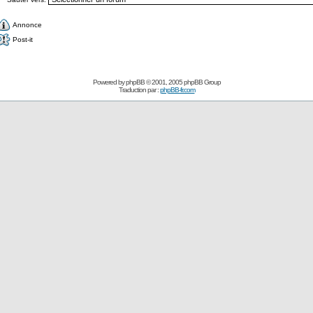
Annonce
Post-it
Powered by
phpBB
© 2001, 2005 phpBB Group
Traduction par :
phpBB-fr.com