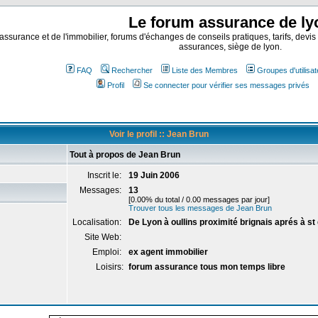
Le forum assurance de ly
assurance et de l'immobilier, forums d'échanges de conseils pratiques, tarifs, devis
assurances, siège de lyon.
FAQ
Rechercher
Liste des Membres
Groupes d'utilisa
Profil
Se connecter pour vérifier ses messages privés
Voir le profil :: Jean Brun
Tout à propos de Jean Brun
Inscrit le:
19 Juin 2006
Messages:
13
[0.00% du total / 0.00 messages par jour]
Trouver tous les messages de Jean Brun
Localisation:
De Lyon à oullins proximité brignais aprés à st 
Site Web:
Emploi:
ex agent immobilier
Loisirs:
forum assurance tous mon temps libre