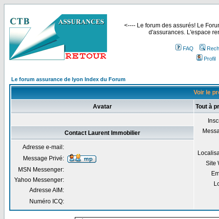
<---- Le forum des assurés! Le Forum
d'assurances. L'espace ren
FAQ
Rech
Profil
Le forum assurance de lyon Index du Forum
Voir le p
Avatar
Tout à p
Insc
Mess
Contact Laurent Immobilier
Adresse e-mail:
Localis
Message Privé:
Site
MSN Messenger:
Em
Yahoo Messenger:
Lo
Adresse AIM:
Numéro ICQ: