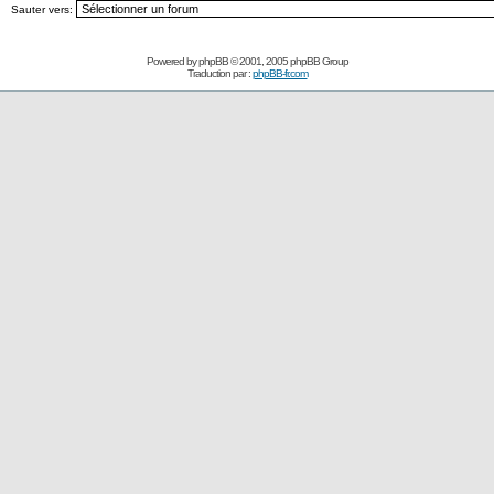
Sauter vers:
Powered by
phpBB
© 2001, 2005 phpBB Group
Traduction par :
phpBB-fr.com