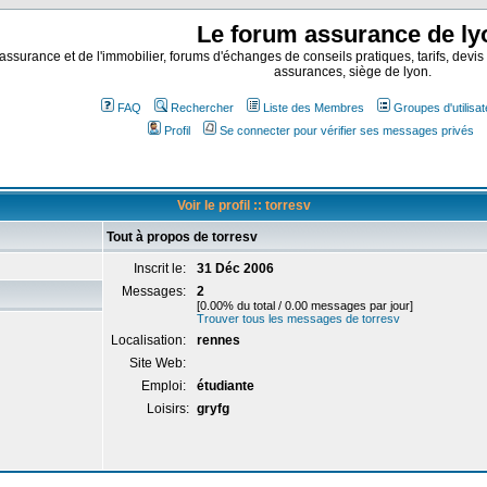
Le forum assurance de ly
assurance et de l'immobilier, forums d'échanges de conseils pratiques, tarifs, devis
assurances, siège de lyon.
FAQ
Rechercher
Liste des Membres
Groupes d'utilisa
Profil
Se connecter pour vérifier ses messages privés
Voir le profil :: torresv
Tout à propos de torresv
Inscrit le:
31 Déc 2006
Messages:
2
[0.00% du total / 0.00 messages par jour]
Trouver tous les messages de torresv
Localisation:
rennes
Site Web:
Emploi:
étudiante
Loisirs:
gryfg