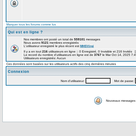
Marquer tous les forums comme lus
Qui est en ligne ?
Nos membres ont posté un total de
559101
messages
Nous avons
9121
membres enregistrés
L'utilisateur enregistré le plus récent est
MHSVirgi
Il y a en tout
216
utilisateurs en ligne :: 0 Enregistré, 0 Invisible et 216 Invités 
Le record du nombre d'utilisateurs en ligne est de
3767
le Mar Oct 14, 2025 7:
Utilisateurs enregistrés: Aucun
Ces données sont basées sur les utilisateurs actifs des cinq dernières minutes
Connexion
Nom d'utilisateur:
Mot de passe:
Nouveaux messages