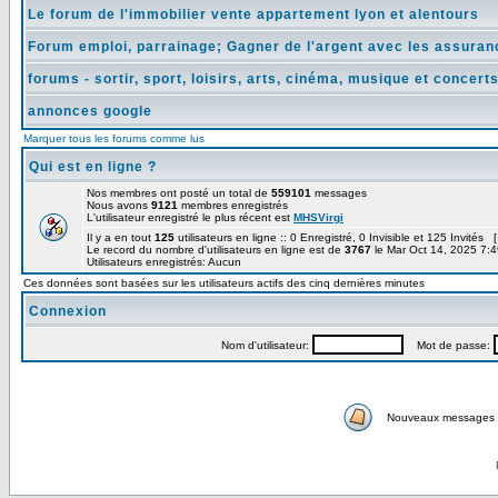
Le forum de l'immobilier vente appartement lyon et alentours
Forum emploi, parrainage; Gagner de l'argent avec les assura
forums - sortir, sport, loisirs, arts, cinéma, musique et concert
annonces google
Marquer tous les forums comme lus
Qui est en ligne ?
Nos membres ont posté un total de
559101
messages
Nous avons
9121
membres enregistrés
L'utilisateur enregistré le plus récent est
MHSVirgi
Il y a en tout
125
utilisateurs en ligne :: 0 Enregistré, 0 Invisible et 125 Invités 
Le record du nombre d'utilisateurs en ligne est de
3767
le Mar Oct 14, 2025 7:
Utilisateurs enregistrés: Aucun
Ces données sont basées sur les utilisateurs actifs des cinq dernières minutes
Connexion
Nom d'utilisateur:
Mot de passe:
Nouveaux messages